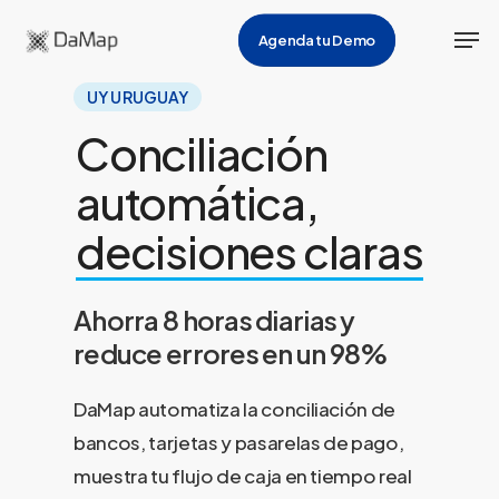
Skip
Men
Agenda tu Demo
to
main
UY URUGUAY
content
Conciliación
automática,
decisiones claras
Ahorra 8 horas diarias y
reduce errores en un 98%
DaMap automatiza la conciliación de
bancos, tarjetas y pasarelas de pago,
muestra tu flujo de caja en tiempo real