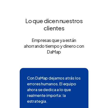
Lo que dicen nuestros
clientes
Empresas que ya están
ahorrando tiempo y dinero con
DaMap
a
Con DaMap dejamos atrás los
Da
y
errores humanos. El equipo
pr
ahora se dedica a lo que
an
realmente importa: la
estrategia.