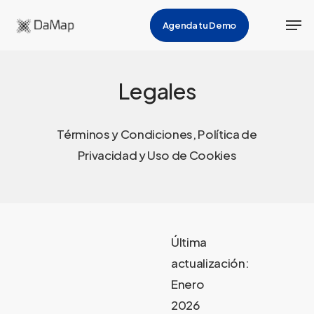
Skip
Men
Agenda tu Demo
to
main
content
Legales
Términos y Condiciones, Política de
Privacidad y Uso de Cookies
Última
actualización:
Enero
2026