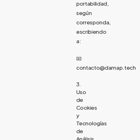
portabilidad,
según
corresponda,
escribiendo
a:
📧
contacto@damap.tech
3.
Uso
de
Cookies
y
Tecnologías
de
Análisis