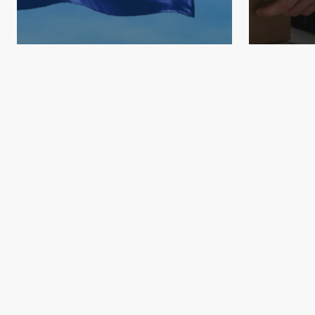
Blog
Ur
Cuánto 
pierden
Blog
costa rica
con la c
¡Llegamos a Costa Rica!
manual