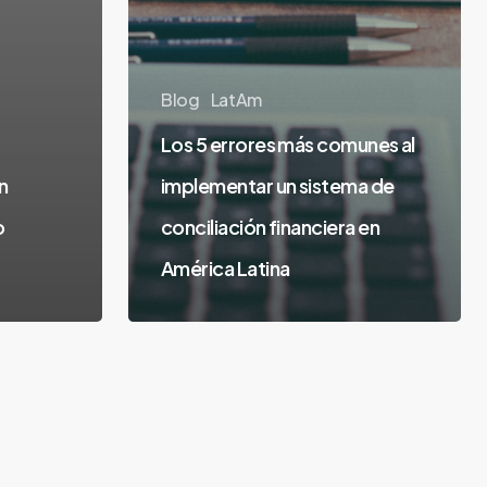
Blog
LatAm
Los 5 errores más comunes al
n
implementar un sistema de
o
conciliación financiera en
América Latina