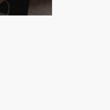
uguay
tiempo y dinero
 las PyME uruguayas
onciliación financiera