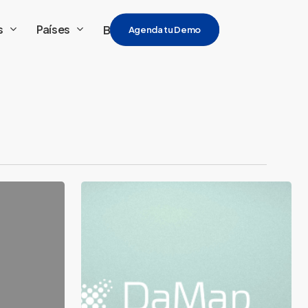
s
Países
Blog
Agenda tu Demo