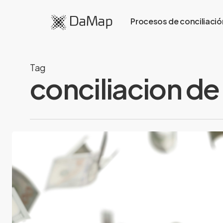
Skip
Procesos de conciliació
to
main
content
Tag
conciliacion de