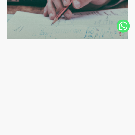
Blog
LatAm
Los 5 errores más comunes al implementar un
sistema de conciliación financiera en
América Latina