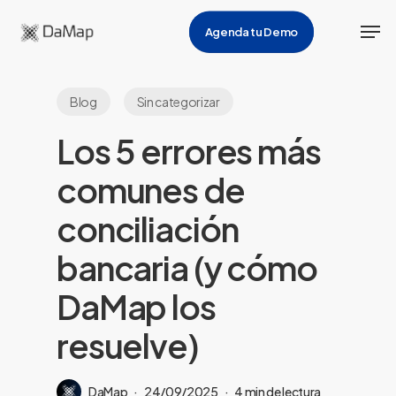
Skip
Men
Agenda tu Demo
to
main
content
Blog
Sin categorizar
Los 5 errores más
comunes de
conciliación
bancaria (y cómo
DaMap los
resuelve)
DaMap
24/09/2025
4 min de lectura