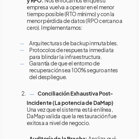
y
RPO.
Nos enfocamos en que su
empresa vuelva a operar en el menor
tiempo posible (RTO mínimo) y con la
menor pérdida de datos (RPO cercano a
cero). Implementamos:
Arquitecturas de backup inmutables.
Protocolos de respuesta inmediata
para blindar la infraestructura.
Garantía de que el entorno de
recuperación sea 100% seguro antes
del despliegue.
Conciliación Exhaustiva Post-
Incidente (La potencia de
DaMap)
Una vez que el sistema está en línea,
DaMap valida que la restauración fue
exitosa a nivel de negocio.
Auditoría de la Brecha:
Analiza qué