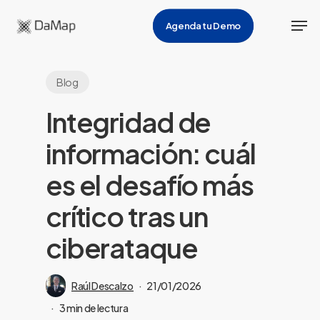
Skip
Men
Agenda tu Demo
to
main
content
Blog
Integridad de
información: cuál
es el desafío más
crítico tras un
ciberataque
Raúl Descalzo
21/01/2026
3 min de lectura