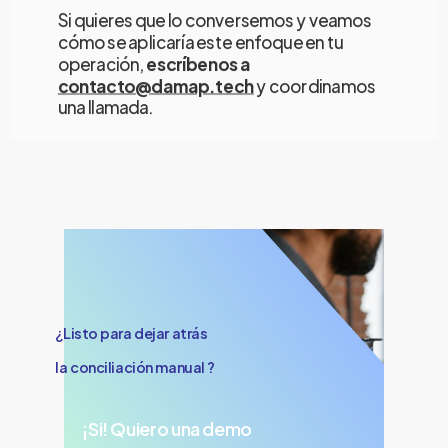
Si quieres que lo conversemos y veamos
cómo se aplicaría este enfoque en tu
operación,
escríbenos a
contacto@damap.tech
y coordinamos
una llamada.
¿Listo para dejar atrás
la conciliación manual ?
¡Si! Quiero una demo