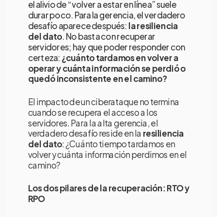
el alivio de “volver a estar en línea” suele
durar poco. Para la gerencia, el verdadero
desafío aparece después:
la resiliencia
del dato
. No basta con recuperar
servidores; hay que poder responder con
certeza:
¿cuánto tardamos en volver a
operar y cuánta información se perdió o
quedó inconsistente en el camino?
El impacto de un ciberataque no termina
cuando se recupera el acceso a los
servidores. Para la alta gerencia, el
verdadero desafío reside en la
resiliencia
del dato
: ¿Cuánto tiempo tardamos en
volver y cuánta información perdimos en el
camino?
Los dos pilares de la recuperación: RTO y
RPO