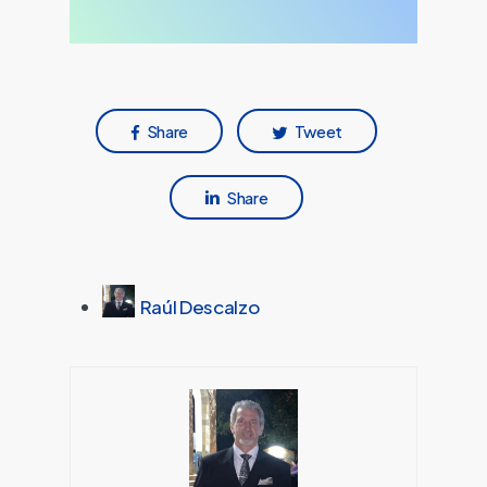
Share
Tweet
Share
Raúl Descalzo