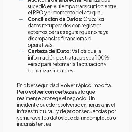
sucedió en el tiempo transcurrido entre
el RPO y el momento del ataque.
Conciliación de Datos:
Cruza los
datos recuperados con registros
externos para asegurar que no haya
discrepancias financieras ni
operativas.
Certeza del Dato:
Valida que la
información post-ataque sea 100%
veraz para retomar la facturación y
cobranza sin errores.
En ciberseguridad, volver rápido importa.
Pero
volver con certeza
es lo que
realmente protege el negocio. Un
incidente puede resolverse en horas a nivel
infraestructura… y dejar consecuencias por
semanas si los datos quedan incompletos o
inconsistentes.