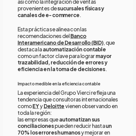
así como la integración de ventas
provenientes de
sucursales físicas y
canales de e-commerce
.
Esta práctica se alinea con las
recomendaciones del
Banco
Interamericano de Desarrollo (BID)
, que
destaca la
automatización contable
como un factor clave para lograr
mayor
trazabilidad, reducción de errores y
eficiencia en la toma de decisiones
.
Impacto medible en la eficiencia contable
La experiencia del Grupo Vierci refleja una
tendencia que consultoras internacionales
como
EY
y
Deloitte
vienen observando en
toda la región:
las empresas que
automatizan sus
conciliaciones
pueden reducir hasta
un
70% los errores humanos
y mejorar en