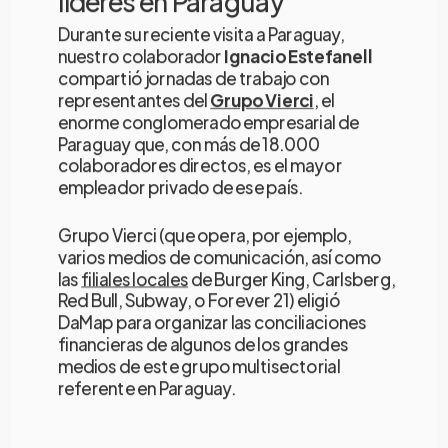
líderes en Paraguay
Durante su reciente visita a Paraguay,
nuestro colaborador
Ignacio Estefanell
compartió jornadas de trabajo con
representantes del
Grupo Vierci
, el
enorme conglomerado empresarial de
Paraguay que, con más de 18.000
colaboradores directos, es el mayor
empleador privado de ese país.
Grupo Vierci (que opera, por ejemplo,
varios medios de comunicación, así como
las
filiales locales
de Burger King, Carlsberg,
Red Bull, Subway, o Forever 21) eligió
DaMap para organizar las conciliaciones
financieras de algunos de los grandes
medios de este grupo multisectorial
referente en Paraguay.