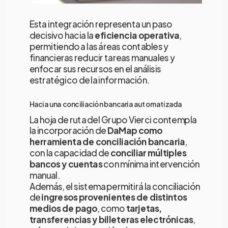
Esta integración representa un paso
decisivo hacia la
eficiencia operativa
,
permitiendo a las áreas contables y
financieras reducir tareas manuales y
enfocar sus recursos en el análisis
estratégico de la información.
Hacia una conciliación bancaria automatizada
La hoja de ruta del Grupo Vierci contempla
la incorporación de
DaMap como
herramienta de conciliación bancaria
,
con la capacidad de
conciliar múltiples
bancos y cuentas
con mínima intervención
manual.
Además, el sistema permitirá la conciliación
de
ingresos provenientes de distintos
medios de pago
, como
tarjetas,
transferencias y billeteras electrónicas
,