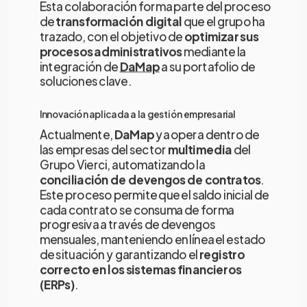
Esta colaboración forma parte del proceso
de
transformación digital
que el grupo ha
trazado, con el objetivo de
optimizar sus
procesos administrativos
mediante la
integración de
DaMap
a su portafolio de
soluciones clave.
Innovación aplicada a la gestión empresarial
Actualmente,
DaMap
ya opera dentro de
las empresas del sector
multimedia
del
Grupo Vierci, automatizando la
conciliación de devengos de contratos
.
Este proceso permite que el saldo inicial de
cada contrato se consuma de forma
progresiva a través de devengos
mensuales, manteniendo en línea el estado
de situación y garantizando el
registro
correcto en los sistemas financieros
(ERPs)
.