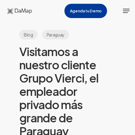
Skip
Men
Agenda tu Demo
to
main
content
Blog
Paraguay
Visitamos a
nuestro cliente
Grupo Vierci, el
empleador
privado más
grande de
Paraguay