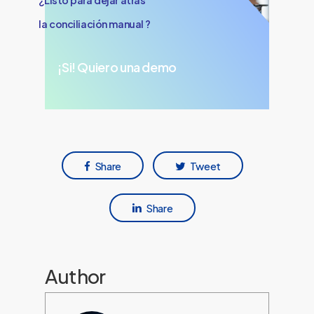
¿Listo para dejar atrás
la conciliación manual ?
¡Si! Quiero una demo
Share
Tweet
Share
Author